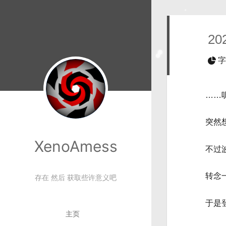
20
字
……
突然
XenoAmess
不过
转念
存在 然后 获取些许意义吧
于是登
主页