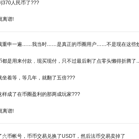
到370人民币了???
就离谱!
我重申一遍……我当时……是真正的币圈用户……不是现在这些
币都是用来付款，现买现付，只不过最后剩了点零头懒得折腾了
就坐着等，等几年，就翻了五倍???
这样成了在币圈盈利的那两成玩家???
就离谱!
了火币帐号，币币交易兑换了USDT，然后法币交易卖掉了