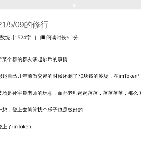
21/5/09的修行
数统计:
524字
|
阅读时长≈
1分
听某个群的群友谈起炒币的事情
想起自己几年前做交易的时候还剩了70块钱的波场，在imToken
波场是孙宇晨老师的玩意，而孙老师起起落落，落落落落，那么
一想，登上去就算找个乐子也是极好的
上了imToken