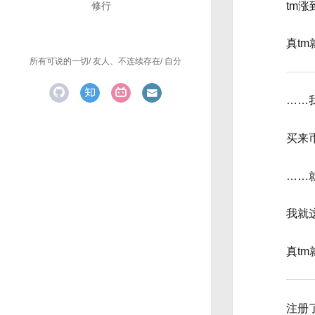
tm涨
修行
真tm
所有可说的一切
友人、不连续存在
自分
……
买来
……
我就
真tm
注册