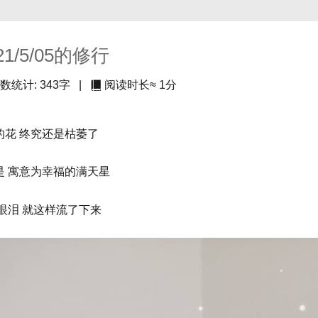
21/5/05的修行
数统计:
343字
|
阅读时长≈
1分
的花 终究还是枯萎了
是 寓意为幸福的满天星
 眼泪 就这样流了下来