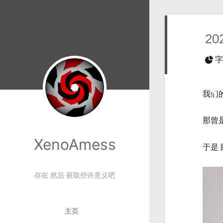
20
字
我们
那曾
XenoAmess
于是
存在 然后 获取些许意义吧
主页