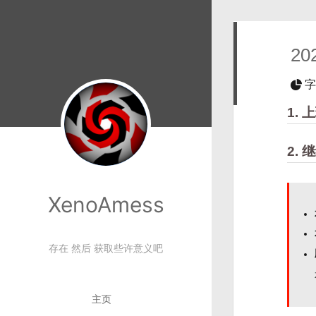
20
字
1. 
2.
XenoAmess
存在 然后 获取些许意义吧
主页