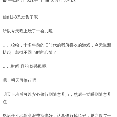
字数统计:
611字
|
阅读时长≈
2分
仙剑1-3又发售了呢
所以今天晚上玩了一会儿啦
……哈哈，十多年前的旧时代的我所喜欢的游戏，今天重新
拾起，却找不回当时的心情了
……时间 真的 好残酷呢
嗯，明天再修行吧
明天下班后可以安心修行到随意几点，然后一觉睡到随意几
点……
然后任性地随意浪费掉也好，认真修行掉也好，总之度过一